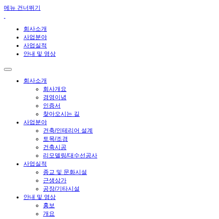
메뉴 건너뛰기
회사소개
사업분야
사업실적
안내 및 영상
회사소개
회사개요
경영이념
인증서
찾아오시는 길
사업분야
건축/인테리어 설계
토목/조경
건축시공
리모델링/대수선공사
사업실적
종교 및 문화시설
근생상가
공장/기타시설
안내 및 영상
홍보
개요