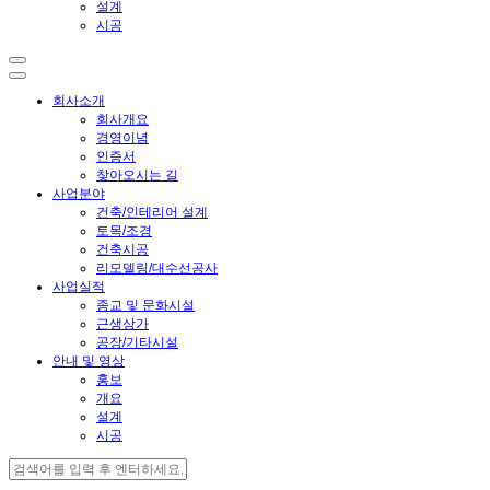
설계
시공
회사소개
회사개요
경영이념
인증서
찾아오시는 길
사업분야
건축/인테리어 설계
토목/조경
건축시공
리모델링/대수선공사
사업실적
종교 및 문화시설
근생상가
공장/기타시설
안내 및 영상
홍보
개요
설계
시공