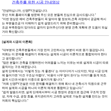
건축주를 위한 시공 안내영상
“안녕하십니까, 신영PY건설입니다.
우선 저희 홈페이지를 방문해 주신 모든 분들께 진심으로 감사드립니다.”
“이번 영상은 예비 건축주분들이 꼭 알아야 할 정보와,건축 과정에서 궁금해 하시
는 부분을조금 더 이해하기 쉽게 설명드리기 위해 준비했습니다.
조금 부족한점이 있더라도 끝까지 읽어주신다면 분명 건축 계획에 큰 도움이 되실
거라 확신합니다.
[설계와 시공의 이론화]
“대부분의 건축주분들께서 가장 먼저 고민하시는 부분이 바로 원가 절감입니다.
저희는 이 문제를 해결하기 위해서는 설계와 시공이 이론적으로 통합되어야 한다
고 생각합니다.”
“많은 분들이 건축을 진행하면서 어려움을 느끼는 이유는 바로 설계와 시공이 따로
움직이는 구조 때문입니다.
설계 단계에서는 ‘이렇게 짓는 게 좋겠다’ 는 아이디어가 나오지만, 막상 시공 단계
에 들어가면 ‘이건 구조상 어렵다’, ‘비용이 너무 많이 든다’는 이야기를 듣게 되죠.
결국 시간과 비용이 이중으로 들어가게 됩니다.”
“저희 신영PY건설은 이런 문제를 해결하기 위해 회사 내 건축사가 직원으로 근무
하여 설계와 시공을 하나의 이론적 체계로 통합하고 있습니다.”
“쉽게 말씀드리면, 설계 단계에서부터 시공 현장의 관점으로 접근해 구조적 안정
성, 자재 수급, 공정 효율, 유지관리까지 고려한 실제로 가능한 설계를 만드는 것이
저희의 핵심입니다.”