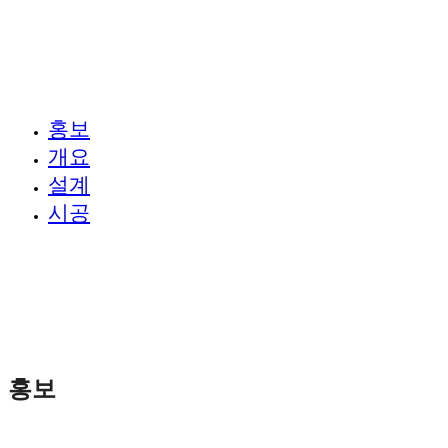
안내 및 영상
We Build Trust
홍보
개요
설계
시공
홍보