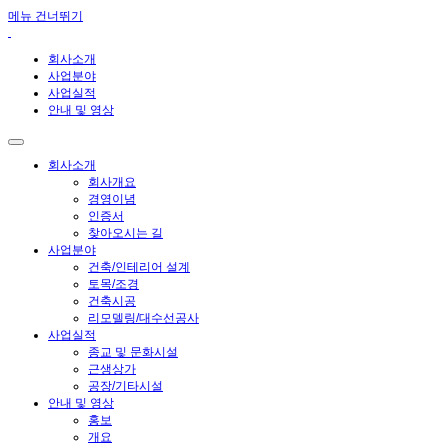
메뉴 건너뛰기
회사소개
사업분야
사업실적
안내 및 영상
회사소개
회사개요
경영이념
인증서
찾아오시는 길
사업분야
건축/인테리어 설계
토목/조경
건축시공
리모델링/대수선공사
사업실적
종교 및 문화시설
근생상가
공장/기타시설
안내 및 영상
홍보
개요