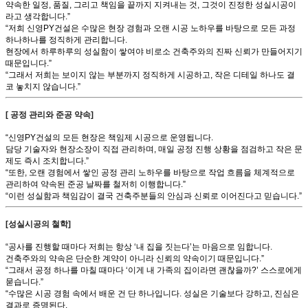
약속한 일정, 품질, 그리고 책임을 끝까지 지켜내는 것, 그것이 진정한 성실시공이
라고 생각합니다.”
“저희 신영PY건설은 수많은 현장 경험과 오랜 시공 노하우를 바탕으로 모든 과정
하나하나를 정직하게 관리합니다.
현장에서 하루하루의 성실함이 쌓여야 비로소 건축주와의 진짜 신뢰가 만들어지기
때문입니다.”
“그래서 저희는 보이지 않는 부분까지 정직하게 시공하고, 작은 디테일 하나도 결
코 놓치지 않습니다.”
[ 공정 관리와 준공 약속]
“신영PY건설의 모든 현장은 책임제 시공으로 운영됩니다.
담당 기술자와 현장소장이 직접 관리하며, 매일 공정 진행 상황을 점검하고 작은 문
제도 즉시 조치합니다.”
“또한, 오랜 경험에서 쌓인 공정 관리 노하우를 바탕으로 작업 흐름을 체계적으로
관리하여 약속된 준공 날짜를 철저히 이행합니다.”
“이런 성실함과 책임감이 결국 건축주분들의 안심과 신뢰로 이어진다고 믿습니다.”
[성실시공의 철학]
“공사를 진행할 때마다 저희는 항상 ‘내 집을 짓는다’는 마음으로 임합니다.
건축주와의 약속은 단순한 계약이 아니라 신뢰의 약속이기 때문입니다.”
“그래서 공정 하나를 마칠 때마다 ‘이게 내 가족의 집이라면 괜찮을까?’ 스스로에게
묻습니다.”
“수많은 시공 경험 속에서 배운 건 단 하나입니다. 성실은 기술보다 강하고, 진심은
결과로 증명된다.