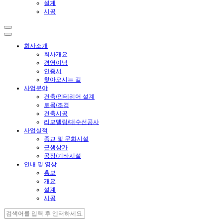
설계
시공
회사소개
회사개요
경영이념
인증서
찾아오시는 길
사업분야
건축/인테리어 설계
토목/조경
건축시공
리모델링/대수선공사
사업실적
종교 및 문화시설
근생상가
공장/기타시설
안내 및 영상
홍보
개요
설계
시공