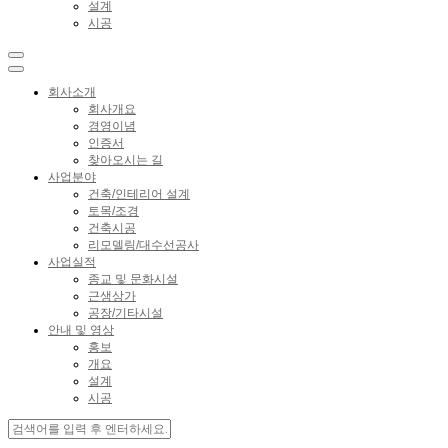
설계
시공
회사소개
회사개요
경영이념
인증서
찾아오시는 길
사업분야
건축/인테리어 설계
토목/조경
건축시공
리모델링/대수선공사
사업실적
종교 및 문화시설
근생상가
공장/기타시설
안내 및 영상
홍보
개요
설계
시공