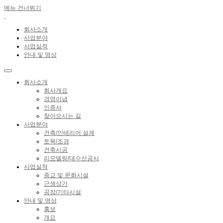
메뉴 건너뛰기
회사소개
사업분야
사업실적
안내 및 영상
회사소개
회사개요
경영이념
인증서
찾아오시는 길
사업분야
건축/인테리어 설계
토목/조경
건축시공
리모델링/대수선공사
사업실적
종교 및 문화시설
근생상가
공장/기타시설
안내 및 영상
홍보
개요