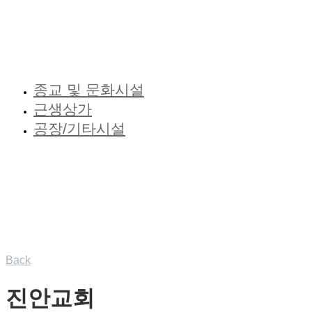
사업실적
We Build Trust
종교 및 문화시설
근생상가
공장/기타시설
Back
진안교회