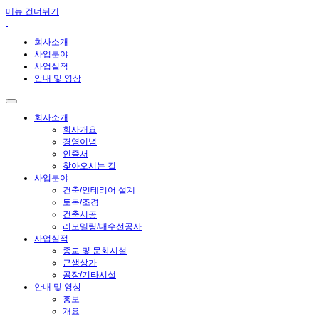
메뉴 건너뛰기
회사소개
사업분야
사업실적
안내 및 영상
회사소개
회사개요
경영이념
인증서
찾아오시는 길
사업분야
건축/인테리어 설계
토목/조경
건축시공
리모델링/대수선공사
사업실적
종교 및 문화시설
근생상가
공장/기타시설
안내 및 영상
홍보
개요