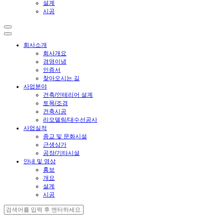
설계
시공
회사소개
회사개요
경영이념
인증서
찾아오시는 길
사업분야
건축/인테리어 설계
토목/조경
건축시공
리모델링/대수선공사
사업실적
종교 및 문화시설
근생상가
공장/기타시설
안내 및 영상
홍보
개요
설계
시공